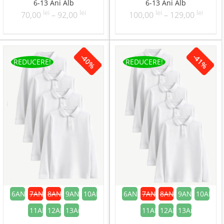
6-13 Ani Alb
6-13 Ani Alb
lei
lei
Interval
lei
lei
Interv
70,00
–
92,00
100,00
–
129,00
de
de
prețuri:
prețur
70,00 lei
100,00
-40%
-41%
până
până
REDUCERE!
REDUCERE!
la
la
92,00 lei
129,00
6ANI
7ANI
8ANI
9ANI
10ANI
6ANI
7ANI
8ANI
9ANI
10ANI
11ANI
12ANI
13Ani
11ANI
12ANI
13Ani