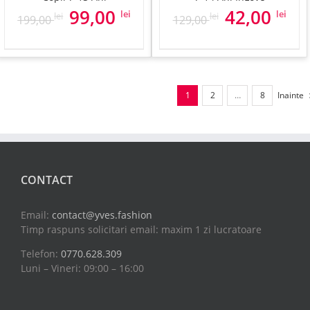
Prețul
Prețul
Prețul
Preț
99,00
42,00
lei
lei
lei
lei
199,00
129,00
inițial
curent
inițial
cure
a
este:
a
este
fost:
99,00 lei.
fost:
42,00
199,00 lei.
129,00 lei.
1
2
…
8
Inainte
CONTACT
Email:
contact@yves.fashion
Timp raspuns solicitari email: maxim 1 zi lucratoare
Telefon:
0770.628.309
Luni – Vineri: 09:00 – 16:00