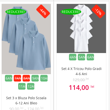
140,00 lei
120,00
-44%
-12%
până
până
REDUCERE!
REDUCERE!
la
la
199,00 lei
159,00
4ANI
5ANI
6ANI
Set 4 X Tricou Polo Gradi
4-6 Ani
6ANI
7ANI
8ANI
9ANI
10ANI
lei
129,00
Prețul
Prețul
114,00
11ANI
12ANI
lei
inițial
curent
a
este:
Set 3 x Bluza Polo Scoala
fost:
114,00 le
6-12 Ani Bleo
lei
lei
Interval
90,00
–
124,00
129,00 lei.