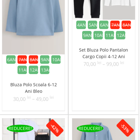
4ANI
5ANI
6ANI
7ANI
8ANI
9ANI
10ANI
11ANI
12ANI
Set Bluza Polo Pantalon
Cargo Copii 4-12 Ani
6ANI
7ANI
8ANI
9ANI
10ANI
lei
lei
Interva
70,00
–
99,00
11ANI
12ANI
13Ani
de
prețuri
Bluza Polo Scoala 6-12
70,00 l
Ani Bleo
până
lei
lei
Interval
30,00
–
49,00
la
de
99,00 l
prețuri:
30,00 lei
-42%
-53%
până
REDUCERE!
REDUCERE!
la