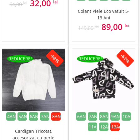
Prețul
Prețul
32,00
lei
lei
64,00
inițial
curent
Colant Piele Eco vatuit 5-
a
este:
13 Ani
fost:
32,00 lei.
Prețul
Preț
89,00
lei
lei
149,00
64,00 lei.
inițial
cure
a
este
fost:
89,00
149,00 lei.
-68%
-62%
REDUCERE!
REDUCERE!
4ANI
5ANI
6ANI
7ANI
8ANI
6ANI
7ANI
8ANI
9ANI
10ANI
11ANI
12ANI
13Ani
Cardigan Tricotat,
accesorizat cu perle