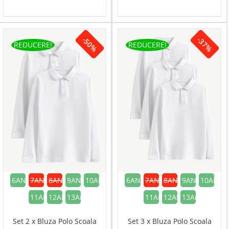
inițial
cure
a
este:
a
este
fost:
124,00 lei.
fost:
89,00
139,00 lei.
159,00 lei.
-50%
-37%
REDUCERE!
REDUCERE!
6ANI
7ANI
8ANI
9ANI
10ANI
6ANI
7ANI
8ANI
9ANI
10ANI
11ANI
12ANI
13Ani
11ANI
12ANI
13Ani
Set 2 x Bluza Polo Scoala
Set 3 x Bluza Polo Scoala