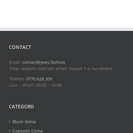
CONTACT
Email:
contact@yves.fashion
Timp raspuns solicitari email: maxim 1 zi lucratoare
Telefon:
0770.628.309
Luni – Vineri: 09:00 – 16:00
CATEGORII
Bluze dama
Capoade Dama