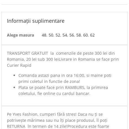
Informații suplimentare
Alege masura
48
,
50
,
52
,
54
,
56
,
58
,
60
,
62
TRANSPORT GRATUIT la comenzile de peste 300 lei din
Romania, 20 lei sub 300 leiLivrare in Romania se face prin
Curier Rapid
Comanda astazi pana in ora 16:00, si maine poti
primi coletul in functie de zona!
Plata se poate face prin RAMBURS, la primirea
coletului, fie online cu cardul bancar.
Pe Yves Fashion, cumperi fără stres! Daca nu ți se
potrivește mărimea sau nu îți place produsul, îl poți
RETURNA în termen de 14 zile!Procedura este foarte