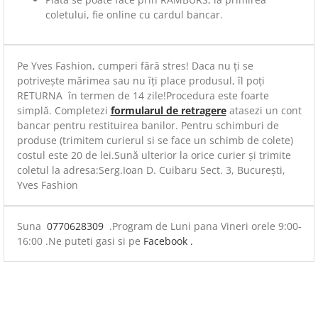
coletului, fie online cu cardul bancar.
Pe Yves Fashion, cumperi fără stres! Daca nu ți se
potrivește mărimea sau nu îți place produsul, îl poți
RETURNA în termen de 14 zile!Procedura este foarte
simplă. Completezi
formularul de retragere
atasezi un cont
bancar pentru restituirea banilor. Pentru schimburi de
produse (trimitem curierul si se face un schimb de colete)
costul este 20 de lei.Sună ulterior la orice curier și trimite
coletul la adresa:Serg.Ioan D. Cuibaru Sect. 3, București,
Yves Fashion
Suna
0770628309
.Program de Luni pana Vineri orele 9:00-
16:00 .Ne puteti gasi si pe
Facebook .