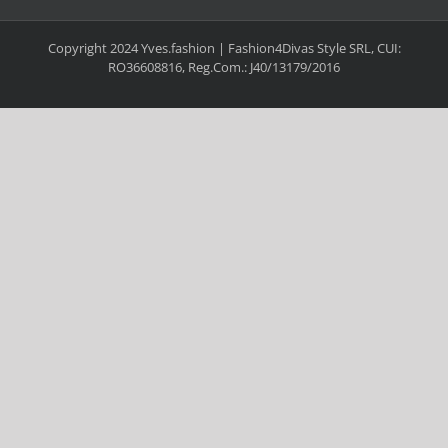
Copyright 2024 Yves.fashion | Fashion4Divas Style SRL, CUI:
RO36608816, Reg.Com.: J40/13179/2016