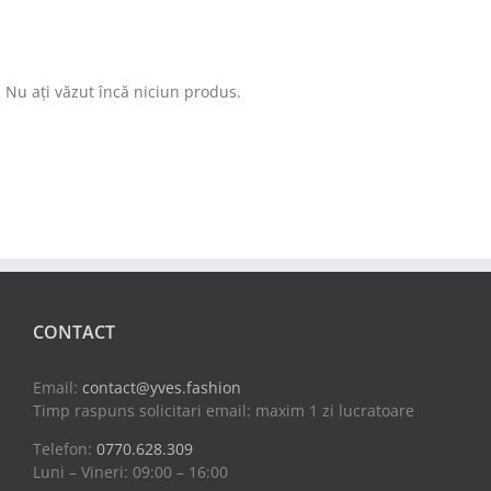
Nu ați văzut încă niciun produs.
CONTACT
Email:
contact@yves.fashion
Timp raspuns solicitari email: maxim 1 zi lucratoare
Telefon:
0770.628.309
Luni – Vineri: 09:00 – 16:00