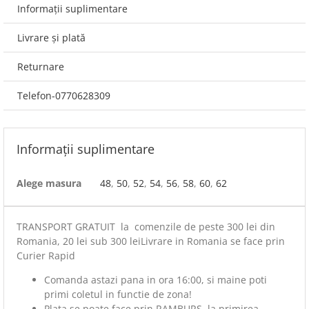
Informații suplimentare
Livrare și plată
Returnare
Telefon-0770628309
Informații suplimentare
Alege masura
48
,
50
,
52
,
54
,
56
,
58
,
60
,
62
TRANSPORT GRATUIT la comenzile de peste 300 lei din
Romania, 20 lei sub 300 leiLivrare in Romania se face prin
Curier Rapid
Comanda astazi pana in ora 16:00, si maine poti
primi coletul in functie de zona!
Plata se poate face prin RAMBURS, la primirea