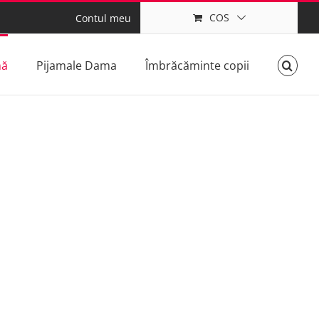
COS
Contul meu
mă
Pijamale Dama
Îmbrăcăminte copii