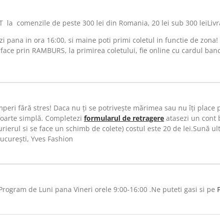
a comenzile de peste 300 lei din Romania, 20 lei sub 300 leiLivr
 pana in ora 16:00, si maine poti primi coletul in functie de zona!
 face prin RAMBURS, la primirea coletului, fie online cu cardul ban
peri fără stres! Daca nu ți se potrivește mărimea sau nu îți place
foarte simplă. Completezi
formularul de retragere
atasezi un cont 
ierul si se face un schimb de colete) costul este 20 de lei.Sună ulte
București, Yves Fashion
rogram de Luni pana Vineri orele 9:00-16:00 .Ne puteti gasi si pe