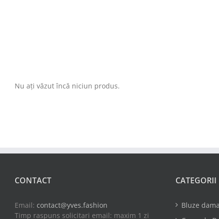
Nu ați văzut încă niciun produs.
CONTACT
CATEGORII
Email:
contact@yves.fashion
Bluze dam
Timp raspuns solicitari email: maxim 1 zi