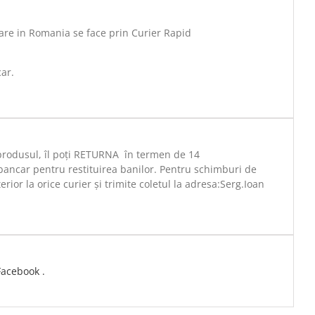
are in Romania se face prin Curier Rapid
car.
 produsul, îl poți RETURNA în termen de 14
bancar pentru restituirea banilor. Pentru schimburi de
rior la orice curier și trimite coletul la adresa:Serg.Ioan
Facebook .