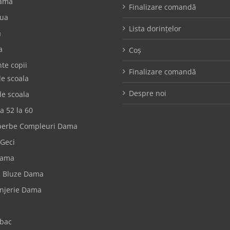
ama
Finalizare comandă
oua
Lista dorințelor
a
a
Coș
te copii
Finalizare comandă
e scoala
Despre noi
de scoala
a 52 la 60
perbe Compleuri Dama
 Geci
dama
i Bluze Dama
enjerie Dama
bac