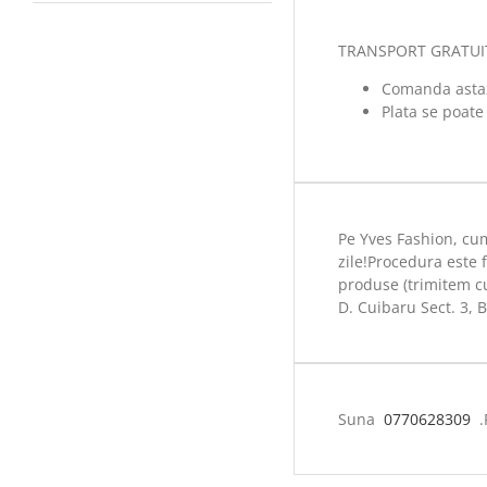
TRANSPORT GRATUIT l
Comanda astazi
Plata se poate
Pe Yves Fashion, cum
zile!Procedura este 
produse (trimitem cur
D. Cuibaru Sect. 3, 
Suna
0770628309
.P