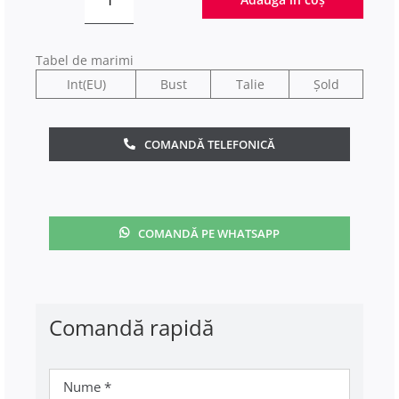
Cantitate
Rochie
de
Tabel de marimi
ocazie
Int(EU)
Bust
Talie
Șold
lunga
Mov
COMANDĂ TELEFONICĂ
COMANDĂ PE WHATSAPP
Comandă rapidă