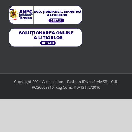
Copyright 2024 Yves.fashion | Fashion4Divas Style SRL, CUI:
RO36608816, Reg.Com.: J40/13179/2016