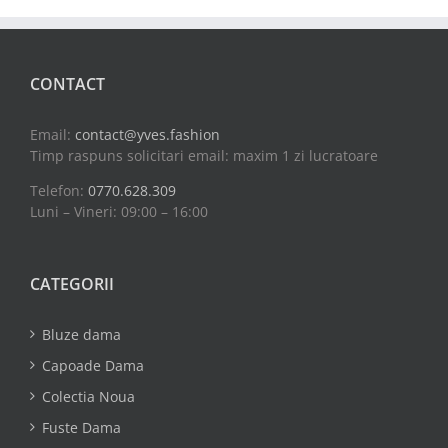
CONTACT
Email:
contact@yves.fashion
Timp raspuns solicitari email: maxim 1 zi lucratoare
Telefon:
0770.628.309
Luni – Vineri: 09:00 – 16:00
CATEGORII
Bluze dama
Capoade Dama
Colectia Noua
Fuste Dama