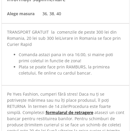
Alege masura
36
,
38
,
40
TRANSPORT GRATUIT la comenzile de peste 300 lei din
Romania, 20 lei sub 300 leiLivrare in Romania se face prin
Curier Rapid
Comanda astazi pana in ora 16:00, si maine poti
primi coletul in functie de zona!
Plata se poate face prin RAMBURS, la primirea
coletului, fie online cu cardul bancar.
Pe Yves Fashion, cumperi fără stres! Daca nu ți se
potrivește mărimea sau nu îți place produsul, îl poți
RETURNA în termen de 14 zile!Procedura este foarte
simplă. Completezi
formularul de retragere
atasezi un cont
bancar pentru restituirea banilor. Pentru schimburi de
produse (trimitem curierul si se face un schimb de colete)
costul este 20 de lei.Sună ulterior la orice curier și trimite