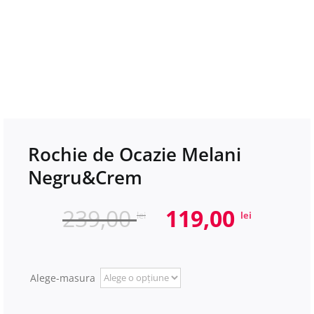
Rochie de Ocazie Melani
Negru&Crem
Prețul
Prețu
239,00
119,00
lei
lei
inițial
curen
a
este:
fost:
119,00
Alege-masura
239,00 lei.