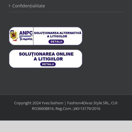
Confidențialitate
Copyright 2024 Yves.fashion | Fashion4Divas Style SRL, CUI:
RO36608816, Reg.Com.: J40/13179/2016