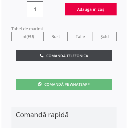
Adaugă în coș
Cantitate
Rochie
de
Tabel de marimi
Ocazie
Int(EU)
Bust
Talie
Șold
Melani
Negru&Crem
COMANDĂ TELEFONICĂ
COMANDĂ PE WHATSAPP
Comandă rapidă