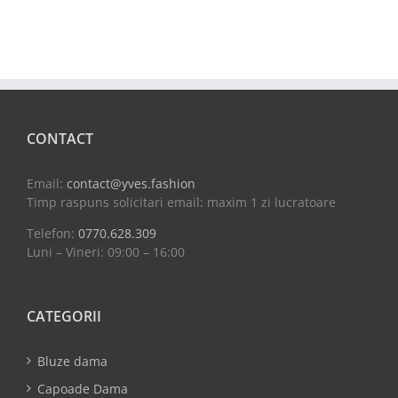
CONTACT
Email:
contact@yves.fashion
Timp raspuns solicitari email: maxim 1 zi lucratoare
Telefon:
0770.628.309
Luni – Vineri: 09:00 – 16:00
CATEGORII
Bluze dama
Capoade Dama