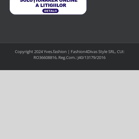
Copyright 2024 Yves.fashion | Fashion4Divas Style SRL, CUI:
RO36608816, Reg.Com.: J40/13179/2016