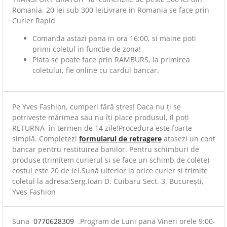
Romania, 20 lei sub 300 leiLivrare in Romania se face prin
Curier Rapid
Comanda astazi pana in ora 16:00, si maine poti
primi coletul in functie de zona!
Plata se poate face prin RAMBURS, la primirea
coletului, fie online cu cardul bancar.
Pe Yves Fashion, cumperi fără stres! Daca nu ți se
potrivește mărimea sau nu îți place produsul, îl poți
RETURNA în termen de 14 zile!Procedura este foarte
simplă. Completezi
formularul de retragere
atasezi un cont
bancar pentru restituirea banilor. Pentru schimburi de
produse (trimitem curierul si se face un schimb de colete)
costul este 20 de lei.Sună ulterior la orice curier și trimite
coletul la adresa:Serg.Ioan D. Cuibaru Sect. 3, București,
Yves Fashion
Suna
0770628309
.Program de Luni pana Vineri orele 9:00-