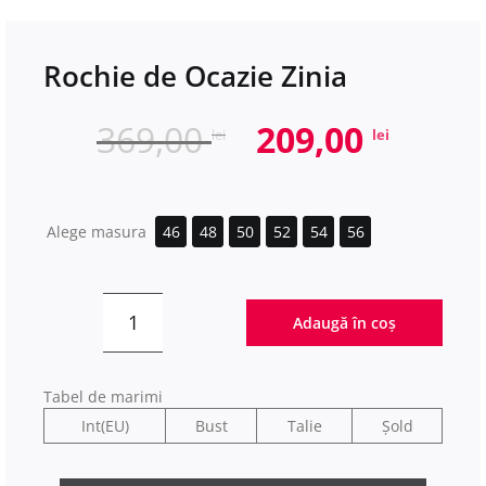
Rochie de Ocazie Zinia
Prețul
Prețu
369,00
209,00
lei
lei
inițial
curen
a
este:
fost:
209,00
Alege masura
46
48
50
52
54
56
369,00 lei.
Adaugă în coș
Cantitate
Rochie
de
Tabel de marimi
Ocazie
Int(EU)
Bust
Talie
Șold
Zinia