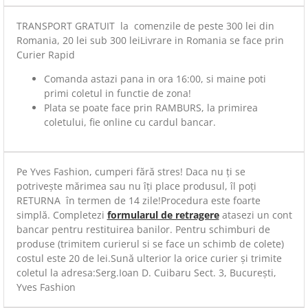
TRANSPORT GRATUIT la comenzile de peste 300 lei din
Romania, 20 lei sub 300 leiLivrare in Romania se face prin
Curier Rapid
Comanda astazi pana in ora 16:00, si maine poti
primi coletul in functie de zona!
Plata se poate face prin RAMBURS, la primirea
coletului, fie online cu cardul bancar.
Pe Yves Fashion, cumperi fără stres! Daca nu ți se
potrivește mărimea sau nu îți place produsul, îl poți
RETURNA în termen de 14 zile!Procedura este foarte
simplă. Completezi
formularul de retragere
atasezi un cont
bancar pentru restituirea banilor. Pentru schimburi de
produse (trimitem curierul si se face un schimb de colete)
costul este 20 de lei.Sună ulterior la orice curier și trimite
coletul la adresa:Serg.Ioan D. Cuibaru Sect. 3, București,
Yves Fashion