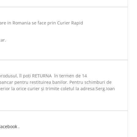
are in Romania se face prin Curier Rapid
car.
 produsul, îl poți RETURNA în termen de 14
bancar pentru restituirea banilor. Pentru schimburi de
rior la orice curier și trimite coletul la adresa:Serg.Ioan
Facebook .