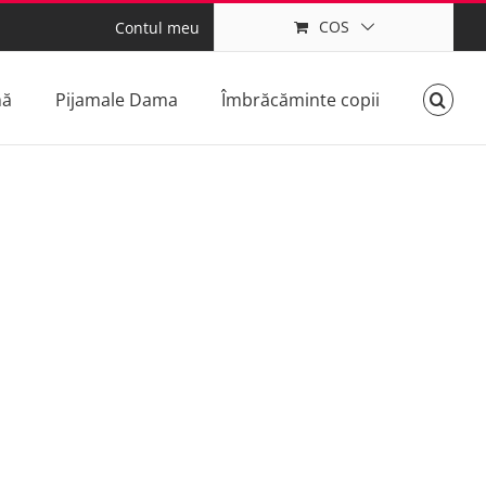
COS
Contul meu
mă
Pijamale Dama
Îmbrăcăminte copii