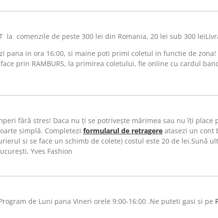
a comenzile de peste 300 lei din Romania, 20 lei sub 300 leiLivr
 pana in ora 16:00, si maine poti primi coletul in functie de zona!
 face prin RAMBURS, la primirea coletului, fie online cu cardul ban
peri fără stres! Daca nu ți se potrivește mărimea sau nu îți place
foarte simplă. Completezi
formularul de retragere
atasezi un cont 
ierul si se face un schimb de colete) costul este 20 de lei.Sună ulte
București, Yves Fashion
rogram de Luni pana Vineri orele 9:00-16:00 .Ne puteti gasi si pe