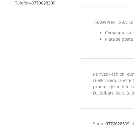
Telefon-0770628309
TRANSPORT GRATUIT l
Comanda astazi
Plata se poate
Pe Yves Fashion, cum
zile!Procedura este 
produse (trimitem cur
D. Cuibaru Sect. 3, 
Suna
0770628309
.P