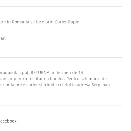
are in Romania se face prin Curier Rapid
car.
 produsul, îl poți RETURNA în termen de 14
bancar pentru restituirea banilor. Pentru schimburi de
rior la orice curier și trimite coletul la adresa:Serg.Ioan
Facebook .