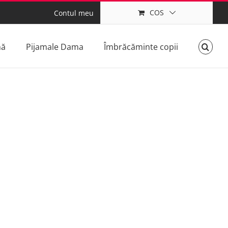
COS
Contul meu
mă
Pijamale Dama
Îmbrăcăminte copii