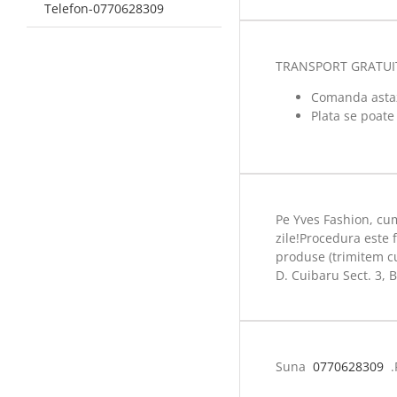
Telefon-0770628309
TRANSPORT GRATUIT l
Comanda astazi
Plata se poate
Pe Yves Fashion, cum
zile!Procedura este 
produse (trimitem cur
D. Cuibaru Sect. 3, 
Suna
0770628309
.P