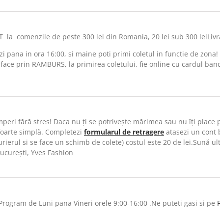
a comenzile de peste 300 lei din Romania, 20 lei sub 300 leiLivr
 pana in ora 16:00, si maine poti primi coletul in functie de zona!
 face prin RAMBURS, la primirea coletului, fie online cu cardul ban
peri fără stres! Daca nu ți se potrivește mărimea sau nu îți place
foarte simplă. Completezi
formularul de retragere
atasezi un cont 
ierul si se face un schimb de colete) costul este 20 de lei.Sună ulte
București, Yves Fashion
rogram de Luni pana Vineri orele 9:00-16:00 .Ne puteti gasi si pe