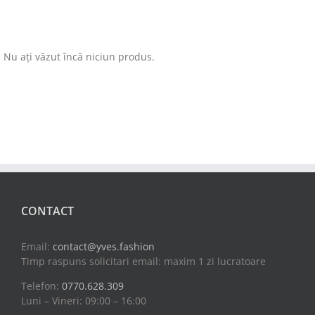
Nu ați văzut încă niciun produs.
CONTACT
Email:
contact@yves.fashion
Timp raspuns solicitari email: maxim 1 zi lucratoare
Telefon:
0770.628.309
Luni – Vineri: 09:00 – 16:00