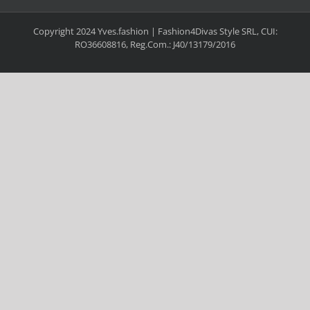
Copyright 2024 Yves.fashion | Fashion4Divas Style SRL, CUI:
RO36608816, Reg.Com.: J40/13179/2016