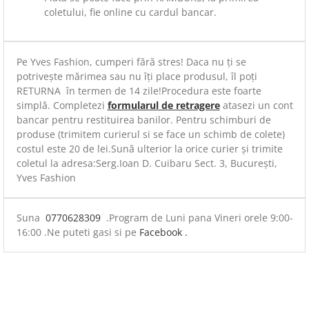
coletului, fie online cu cardul bancar.
Pe Yves Fashion, cumperi fără stres! Daca nu ți se
potrivește mărimea sau nu îți place produsul, îl poți
RETURNA în termen de 14 zile!Procedura este foarte
simplă. Completezi
formularul de retragere
atasezi un cont
bancar pentru restituirea banilor. Pentru schimburi de
produse (trimitem curierul si se face un schimb de colete)
costul este 20 de lei.Sună ulterior la orice curier și trimite
coletul la adresa:Serg.Ioan D. Cuibaru Sect. 3, București,
Yves Fashion
Suna
0770628309
.Program de Luni pana Vineri orele 9:00-
16:00 .Ne puteti gasi si pe
Facebook .