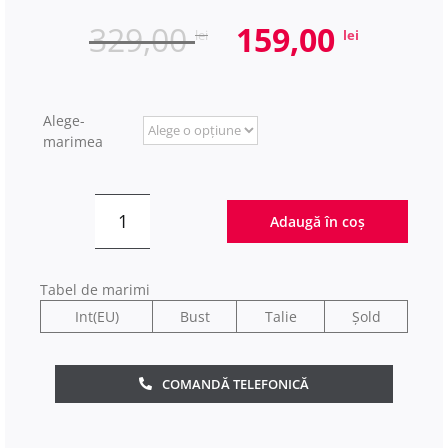
Prețul
Prețu
329,00
159,00
lei
lei
inițial
curen
a
este:
fost:
159,00
Alege-
marimea
329,00 lei.
Adaugă în coș
Cantitate
Rochie
midi
Tabel de marimi
Preciosa
Int(EU)
Bust
Talie
Șold
COMANDĂ TELEFONICĂ