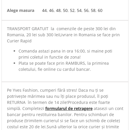
Alege masura
44
,
46
,
48
,
50
,
52
,
54
,
56
,
58
,
60
TRANSPORT GRATUIT la comenzile de peste 300 lei din
Romania, 20 lei sub 300 leiLivrare in Romania se face prin
Curier Rapid
Comanda astazi pana in ora 16:00, si maine poti
primi coletul in functie de zona!
Plata se poate face prin RAMBURS, la primirea
coletului, fie online cu cardul bancar.
Pe Yves Fashion, cumperi fără stres! Daca nu ți se
potrivește mărimea sau nu îți place produsul, îl poți
RETURNA în termen de 14 zile!Procedura este foarte
simplă. Completezi
formularul de retragere
atasezi un cont
bancar pentru restituirea banilor. Pentru schimburi de
produse (trimitem curierul si se face un schimb de colete)
costul este 20 de lei.Sună ulterior la orice curier și trimite