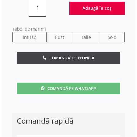
Adaugă în coș
Cantitate
Trench
din
Tabel de marimi
stofa
Int(EU)
Bust
Talie
Șold
electric
COMANDĂ TELEFONICĂ
COMANDĂ PE WHATSAPP
Comandă rapidă