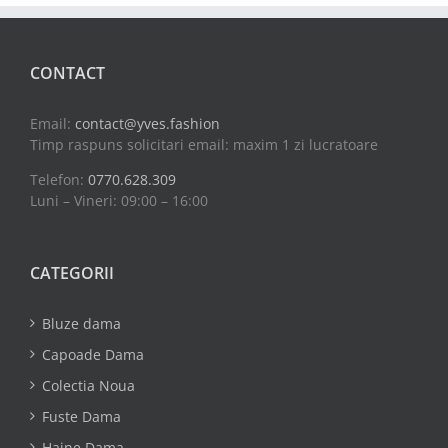
CONTACT
Email:
contact@yves.fashion
Timp raspuns solicitari email: maxim 1 zi lucratoare
Telefon:
0770.628.309
Luni – Vineri: 09:00 – 16:00
CATEGORII
Bluze dama
Capoade Dama
Colectia Noua
Fuste Dama
Haine Dama