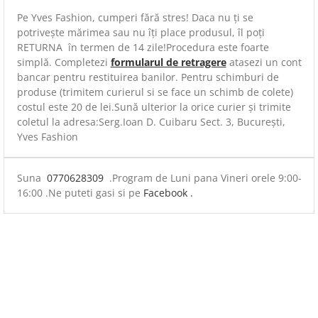
Pe Yves Fashion, cumperi fără stres! Daca nu ți se
potrivește mărimea sau nu îți place produsul, îl poți
RETURNA în termen de 14 zile!Procedura este foarte
simplă. Completezi
formularul de retragere
atasezi un cont
bancar pentru restituirea banilor. Pentru schimburi de
produse (trimitem curierul si se face un schimb de colete)
costul este 20 de lei.Sună ulterior la orice curier și trimite
coletul la adresa:Serg.Ioan D. Cuibaru Sect. 3, București,
Yves Fashion
Suna
0770628309
.Program de Luni pana Vineri orele 9:00-
16:00 .Ne puteti gasi si pe
Facebook .