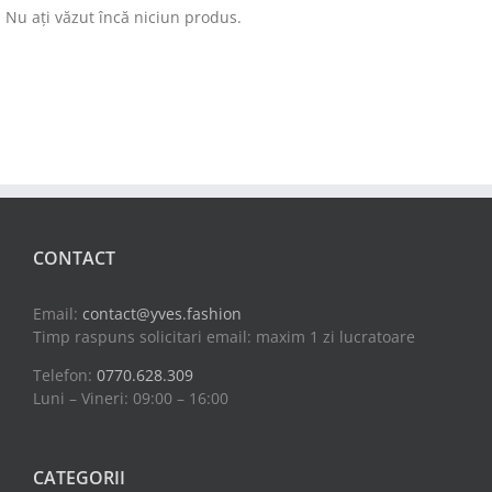
Nu ați văzut încă niciun produs.
CONTACT
Email:
contact@yves.fashion
Timp raspuns solicitari email: maxim 1 zi lucratoare
Telefon:
0770.628.309
Luni – Vineri: 09:00 – 16:00
CATEGORII