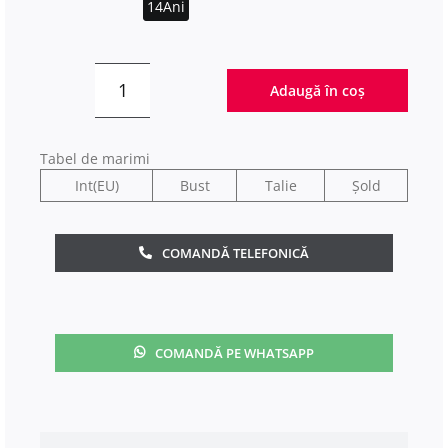
14Ani
Adaugă în coș
Cantitate
Compleu
Elegant
Tabel de marimi
Fetite
Int(EU)
Bust
Talie
Șold
4-
14
COMANDĂ TELEFONICĂ
Ani
Verona
COMANDĂ PE WHATSAPP