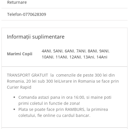
Returnare
Telefon-0770628309
Informații suplimentare
4ANI
,
5ANI
,
6ANI
,
7ANI
,
8ANI
,
9ANI
,
Marimi Copii
10ANI
,
11ANI
,
12ANI
,
13Ani
,
14Ani
TRANSPORT GRATUIT la comenzile de peste 300 lei din
Romania, 20 lei sub 300 leiLivrare in Romania se face prin
Curier Rapid
Comanda astazi pana in ora 16:00, si maine poti
primi coletul in functie de zona!
Plata se poate face prin RAMBURS, la primirea
coletului, fie online cu cardul bancar.