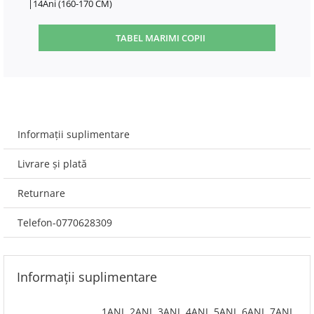
|14Ani (160-170 CM)
TABEL MARIMI COPII
Informații suplimentare
Livrare și plată
Returnare
Telefon-0770628309
Informații suplimentare
1ANI
,
2ANI
,
3ANI
,
4ANI
,
5ANI
,
6ANI
,
7ANI
,