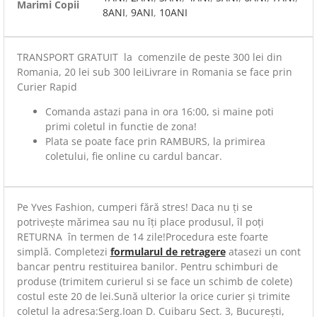
Marimi Copii
8ANI
,
9ANI
,
10ANI
TRANSPORT GRATUIT la comenzile de peste 300 lei din
Romania, 20 lei sub 300 leiLivrare in Romania se face prin
Curier Rapid
Comanda astazi pana in ora 16:00, si maine poti
primi coletul in functie de zona!
Plata se poate face prin RAMBURS, la primirea
coletului, fie online cu cardul bancar.
Pe Yves Fashion, cumperi fără stres! Daca nu ți se
potrivește mărimea sau nu îți place produsul, îl poți
RETURNA în termen de 14 zile!Procedura este foarte
simplă. Completezi
formularul de retragere
atasezi un cont
bancar pentru restituirea banilor. Pentru schimburi de
produse (trimitem curierul si se face un schimb de colete)
costul este 20 de lei.Sună ulterior la orice curier și trimite
coletul la adresa:Serg.Ioan D. Cuibaru Sect. 3, București,