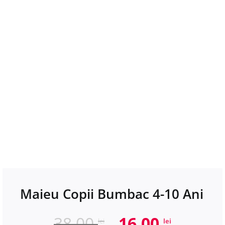
Maieu Copii Bumbac 4-10 Ani
Prețul
Prețul
38,00
16,00
lei
lei