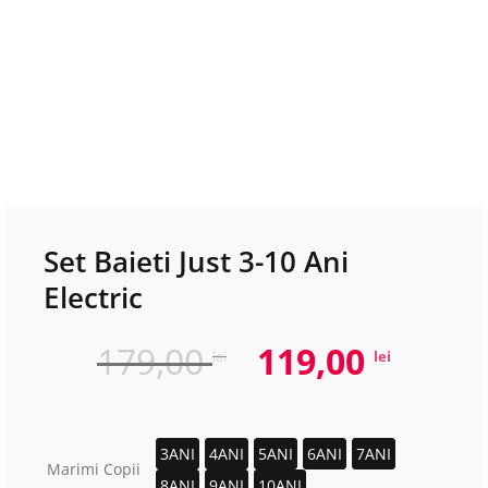
Set Baieti Just 3-10 Ani
Electric
Prețul
Prețu
179,00
119,00
lei
lei
inițial
curen
a
este:
fost:
119,00
3ANI
4ANI
5ANI
6ANI
7ANI
Marimi Copii
8ANI
9ANI
10ANI