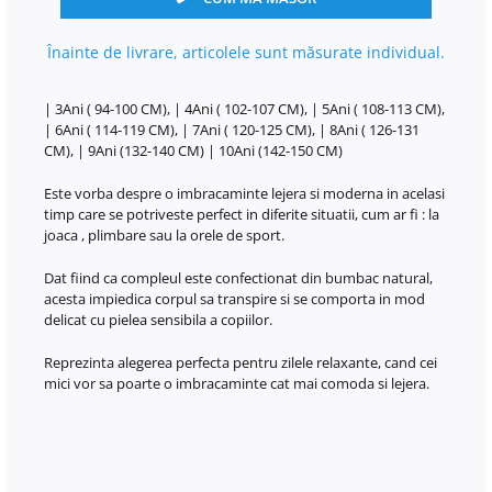
Înainte de livrare, articolele sunt măsurate individual.
| 3Ani ( 94-100 CM), | 4Ani ( 102-107 CM), | 5Ani ( 108-113 CM),
| 6Ani ( 114-119 CM), | 7Ani ( 120-125 CM), | 8Ani ( 126-131
CM), | 9Ani (132-140 CM) | 10Ani (142-150 CM)
Este vorba despre o imbracaminte lejera si moderna in acelasi
timp care se potriveste perfect in diferite situatii, cum ar fi : la
joaca , plimbare sau la orele de sport.
Dat fiind ca compleul este confectionat din bumbac natural,
acesta impiedica corpul sa transpire si se comporta in mod
delicat cu pielea sensibila a copiilor.
Reprezinta alegerea perfecta pentru zilele relaxante, cand cei
mici vor sa poarte o imbracaminte cat mai comoda si lejera.