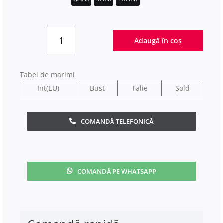
179,00 lei.
Adaugă în coș
Cantitate
Set
Baieti
Tabel de marimi
Just
Int(EU)
Bust
Talie
Șold
3-
10
COMANDĂ TELEFONICĂ
Ani
Electric
COMANDĂ PE WHATSAPP