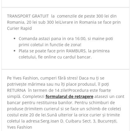
TRANSPORT GRATUIT la comenzile de peste 300 lei din
Romania, 20 lei sub 300 leiLivrare in Romania se face prin
Curier Rapid
Comanda astazi pana in ora 16:00, si maine poti
primi coletul in functie de zona!
Plata se poate face prin RAMBURS, la primirea
coletului, fie online cu cardul bancar.
Pe Yves Fashion, cumperi fără stres! Daca nu ți se
potrivește mărimea sau nu îți place produsul, îl poți
RETURNA în termen de 14 zile!Procedura este foarte
simplă. Completezi
formularul de retragere
atasezi un cont
bancar pentru restituirea banilor. Pentru schimburi de
produse (trimitem curierul si se face un schimb de colete)
costul este 20 de lei.Sună ulterior la orice curier și trimite
coletul la adresa:Serg.Ioan D. Cuibaru Sect. 3, București,
Yves Fashion