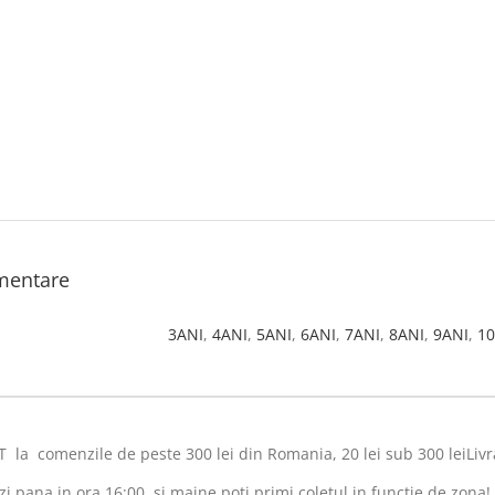
imentare
3ANI
,
4ANI
,
5ANI
,
6ANI
,
7ANI
,
8ANI
,
9ANI
,
10
a comenzile de peste 300 lei din Romania, 20 lei sub 300 leiLivr
 pana in ora 16:00, si maine poti primi coletul in functie de zona!