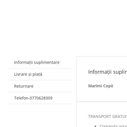
Informații suplimentare
Informații supl
Livrare și plată
Marimi Copii
Returnare
Telefon-0770628309
TRANSPORT GRATUIT l
Comanda astazi