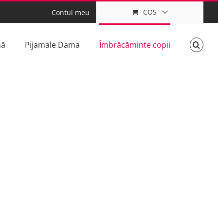
COS
Contul meu
mă
Pijamale Dama
Îmbrăcăminte copii