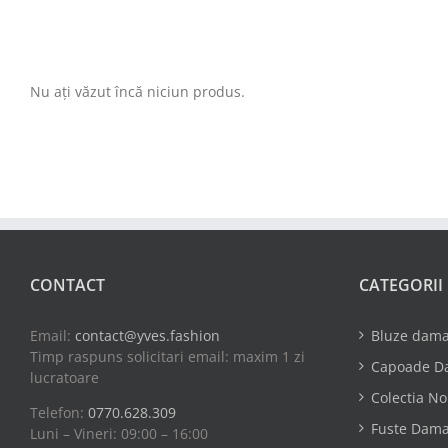
Nu ați văzut încă niciun produs.
CONTACT
CATEGORII
Email:
contact@yves.fashion
Bluze dam
Timp raspuns solicitari email: maxim 1 zi
Capoade D
lucratoare
Colectia N
Telefon:
0770.628.309
Fuste Dam
Luni – Vineri: 09:00 – 16:00