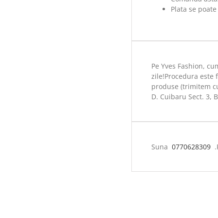
Plata se poate
Pe Yves Fashion, cum
zile!Procedura este 
produse (trimitem cur
D. Cuibaru Sect. 3, 
Suna
0770628309
.P