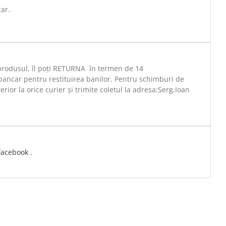
car.
 produsul, îl poți RETURNA în termen de 14
bancar pentru restituirea banilor. Pentru schimburi de
rior la orice curier și trimite coletul la adresa:Serg.Ioan
Facebook .