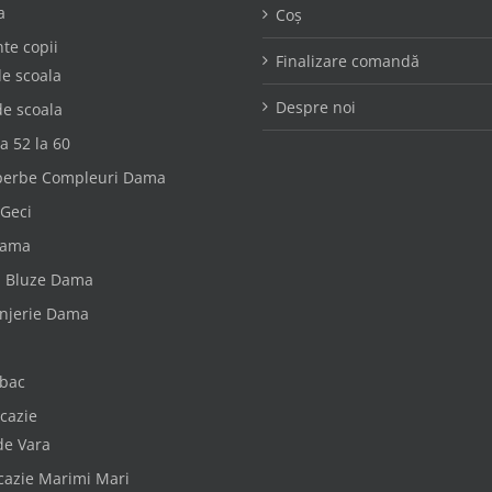
a
Coș
te copii
Finalizare comandă
e scoala
Despre noi
de scoala
a 52 la 60
perbe Compleuri Dama
 Geci
dama
i Bluze Dama
enjerie Dama
bac
cazie
de Vara
cazie Marimi Mari