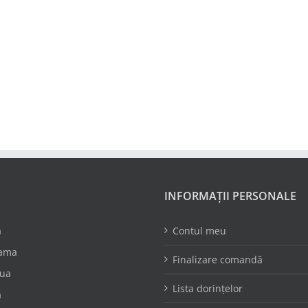
INFORMAȚII PERSONALE
a
Contul meu
ama
Finalizare comandă
oua
Lista dorințelor
a