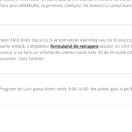
 face prin RAMBURS, la primirea coletului, fie online cu cardul ban
peri fără stres! Daca nu ți se potrivește mărimea sau nu îți place
foarte simplă. Completezi
formularul de retragere
atasezi un cont 
ierul si se face un schimb de colete) costul este 20 de lei.Sună ulte
București, Yves Fashion
rogram de Luni pana Vineri orele 9:00-16:00 .Ne puteti gasi si pe